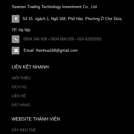
Seamen Trading Technology Investment Co., Ltd
Số 15, ngách 1, Ngõ 168, Phố Hào, Phường Ô Chợ Dừa,
TP. Hà Nội
0934 346 838
-
0934 668 029
-
024 62932081
Email: thenhua168@gmail.com
LIÊN KẾT NHANH
GIỚI THIỆU
DỊCH VỤ
LIÊN HỆ
ĐẶT HÀNG
WEBSITE THÀNH VIÊN
DÂY ĐEO THẺ