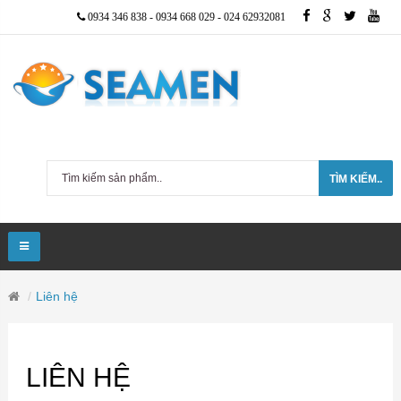
0934 346 838
-
0934 668 029
-
024 62932081
TÌM KIẾM..
Liên hệ
LIÊN HỆ