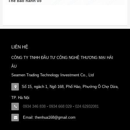
Thẻ bảo hành 05
LIÊN HỆ
CÔNG TY TNHH ĐẦU TƯ CÔNG NGHỆ THƯƠNG MẠI HẢI
ÂU
Seamen Trading Technology Investment Co., Ltd
Số 15, ngách 1, Ngõ 168, Phố Hào, Phường Ô Chợ Dừa,
TP. Hà Nội
0934 346 838
-
0934 668 029
-
024 62932081
Email: thenhua168@gmail.com