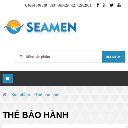
0934 346 838
-
0934 668 029
-
024 62932081
TÌM KIẾM..
Sản phẩm
Thẻ bảo hành
THẺ BẢO HÀNH