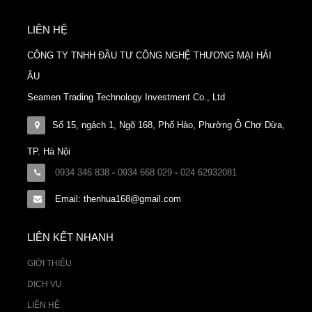
LIÊN HỆ
CÔNG TY TNHH ĐẦU TƯ CÔNG NGHỆ THƯƠNG MẠI HẢI
ÂU
Seamen Trading Technology Investment Co., Ltd
Số 15, ngách 1, Ngõ 168, Phố Hào, Phường Ô Chợ Dừa,
TP. Hà Nội
0934 346 838
-
0934 668 029
-
024 62932081
Email: thenhua168@gmail.com
LIÊN KẾT NHANH
GIỚI THIỆU
DỊCH VỤ
LIÊN HỆ