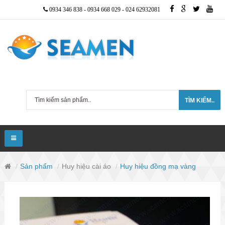
0934 346 838
-
0934 668 029
-
024 62932081
TÌM KIẾM..
Sản phẩm
Huy hiệu cài áo
Huy hiệu đồng mạ vàng