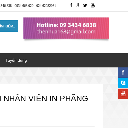
 346 838
-
0934 668 029
-
024 62932081
ÌM KIẾM..
Tuyển dụng
 NHÂN VIÊN IN PHẲNG