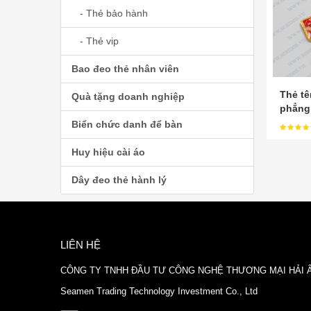
- Thẻ bảo hành
- Thẻ vip
Bao đeo thẻ nhân viên
Thẻ tê
Quà tặng doanh nghiệp
phẳng
Biển chức danh để bàn
Huy hiệu cài áo
Dây đeo thẻ hành lý
LIÊN HỆ
CÔNG TY TNHH ĐẦU TƯ CÔNG NGHỆ THƯƠNG MẠI HẢI 
Seamen Trading Technology Investment Co., Ltd