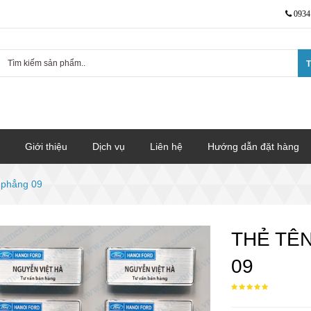
0934
T
Giới thiệu
Dịch vụ
Liên hệ
Hướng dẫn đặt hàng
n phẳng 09
THẺ TÊN
09