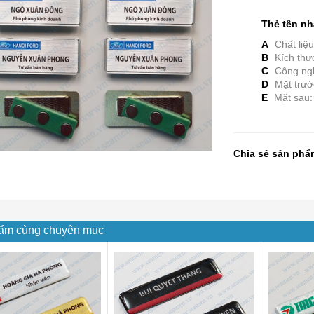
Thẻ tên nh
A
Chất liệu
B
Kích thư
C
Công nghệ
D
Mặt trướ
E
Mặt sau
Chia sẻ sản phẩ
ẩm cùng chuyên mục