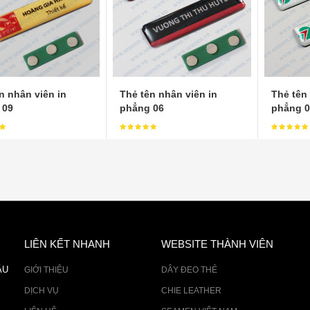
n nhân viên in
Thẻ tên nhân viên in
Thẻ tên 
 09
phẳng 06
phẳng 0
LIÊN KẾT NHANH
WEBSITE THÀNH VIÊN
ÂU
GIỚI THIỆU
DÂY ĐEO THẺ
DỊCH VỤ
CHIE LEATHER