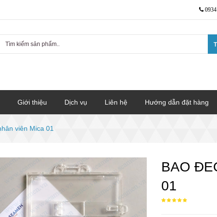
0934
T
Giới thiệu
Dịch vụ
Liên hệ
Hướng dẫn đặt hàng
nhân viên Mica 01
BAO ĐE
01