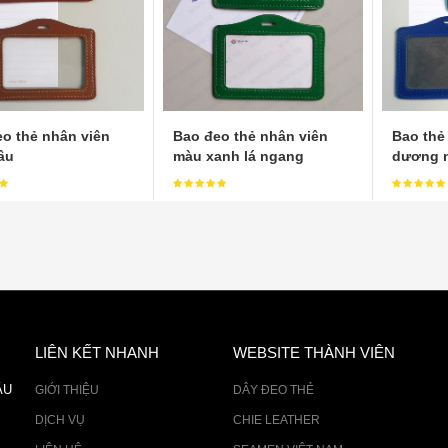
o thẻ nhân viên
Bao đeo thẻ nhân viên
Bao thẻ
âu
màu xanh lá ngang
dương n
LIÊN KẾT NHANH
WEBSITE THÀNH VIÊN
ÂU
GIỚI THIỆU
DÂY ĐEO THẺ
DỊCH VỤ
CHIE LEATHER