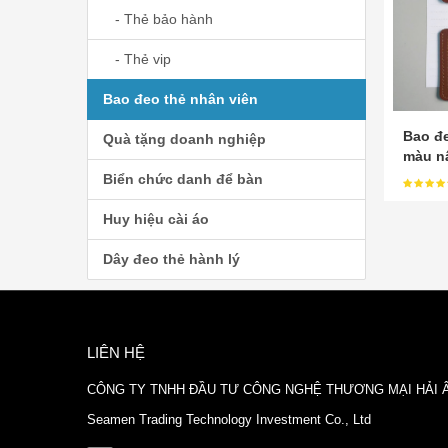
- Thẻ bảo hành
- Thẻ vip
Bao đeo thẻ nhân viên
Bao đe
Quà tặng doanh nghiệp
màu n
Biển chức danh để bàn
Huy hiệu cài áo
Dây đeo thẻ hành lý
LIÊN HỆ
CÔNG TY TNHH ĐẦU TƯ CÔNG NGHỆ THƯƠNG MẠI HẢI 
Seamen Trading Technology Investment Co., Ltd