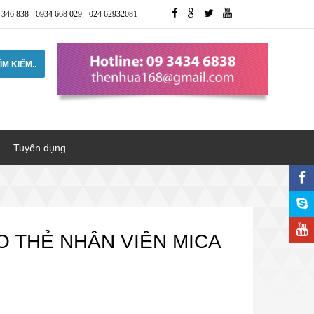
 346 838
-
0934 668 029
-
024 62932081
ÌM KIẾM..
Tuyển dụng
O THẺ NHÂN VIÊN MICA