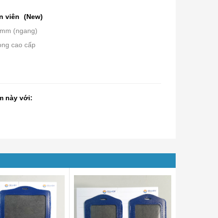
n viên
(New)
0mm (ngang)
rong cao cấp
m này với: