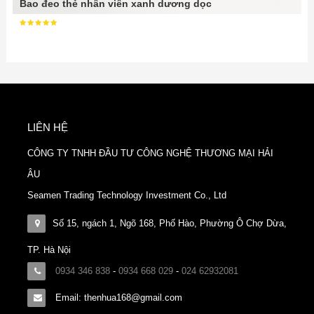
Bao đeo thẻ nhân viên xanh dương dọc
LIÊN HỆ
CÔNG TY TNHH ĐẦU TƯ CÔNG NGHỆ THƯƠNG MẠI HẢI
ÂU
Seamen Trading Technology Investment Co., Ltd
Số 15, ngách 1, Ngõ 168, Phố Hào, Phường Ô Chợ Dừa,
TP. Hà Nội
0934 346 838
-
0934 668 029
-
024 62932081
Email: thenhua168@gmail.com