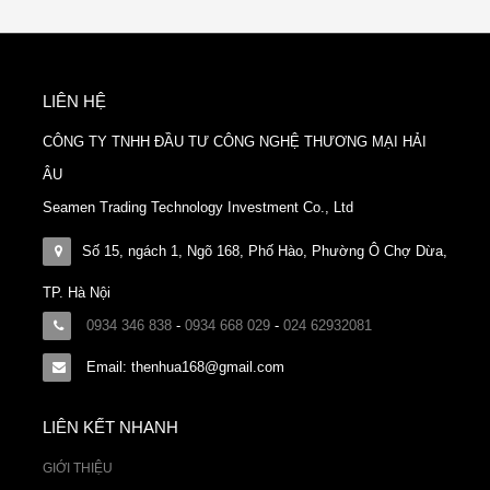
LIÊN HỆ
CÔNG TY TNHH ĐẦU TƯ CÔNG NGHỆ THƯƠNG MẠI HẢI
ÂU
Seamen Trading Technology Investment Co., Ltd
Số 15, ngách 1, Ngõ 168, Phố Hào, Phường Ô Chợ Dừa,
TP. Hà Nội
0934 346 838
-
0934 668 029
-
024 62932081
Email: thenhua168@gmail.com
LIÊN KẾT NHANH
GIỚI THIỆU