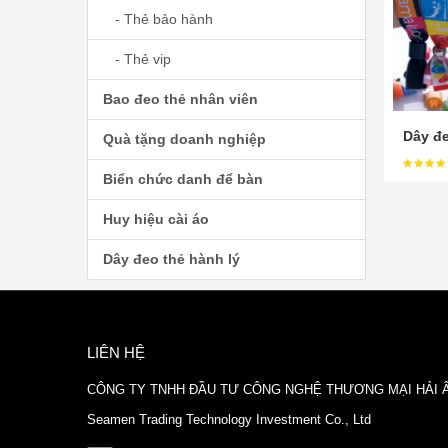
- Thẻ bảo hành
- Thẻ vip
Bao đeo thẻ nhân viên
Dây đe
Quà tặng doanh nghiệp
Biển chức danh để bàn
Huy hiệu cài áo
Dây đeo thẻ hành lý
LIÊN HỆ
CÔNG TY TNHH ĐẦU TƯ CÔNG NGHỆ THƯƠNG MẠI HẢI 
Seamen Trading Technology Investment Co., Ltd