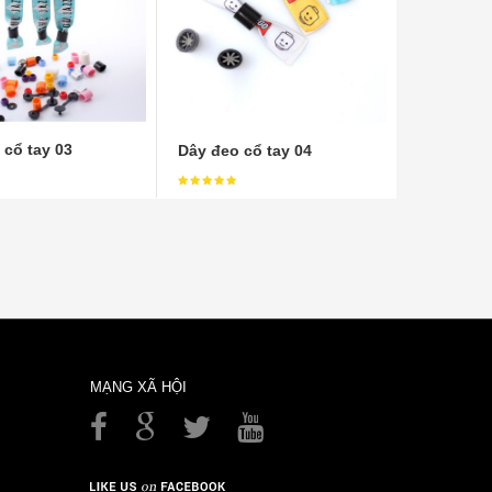
 cổ tay 03
Dây đeo cổ tay 04
MẠNG XÃ HỘI