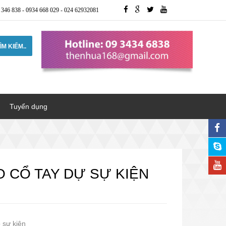
 346 838
-
0934 668 029
-
024 62932081
ÌM KIẾM..
Tuyển dụng
O CỔ TAY DỰ SỰ KIỆN
 sự kiện