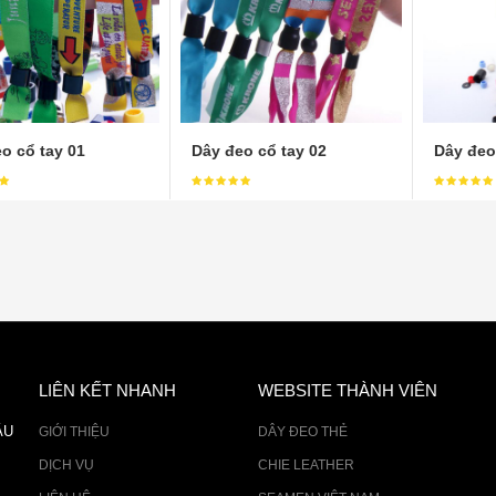
o cổ tay 01
Dây đeo cổ tay 02
Dây đeo
LIÊN KẾT NHANH
WEBSITE THÀNH VIÊN
ÂU
GIỚI THIỆU
DÂY ĐEO THẺ
DỊCH VỤ
CHIE LEATHER