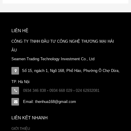
LIÊN HỆ
CÔNG TY TNHH ĐẦU TƯ CÔNG NGHỆ THƯƠNG MẠI HẢI
ÂU
Seamen Trading Technology Investment Co., Ltd
Số 15, ngách 1, Ngõ 168, Phố Hào, Phường Ô Chợ Dừa,
TP. Hà Nội
0934 346 838
-
0934 668 029
-
024 62932081
Email: thenhua168@gmail.com
LIÊN KẾT NHANH
GIỚI THIỆU