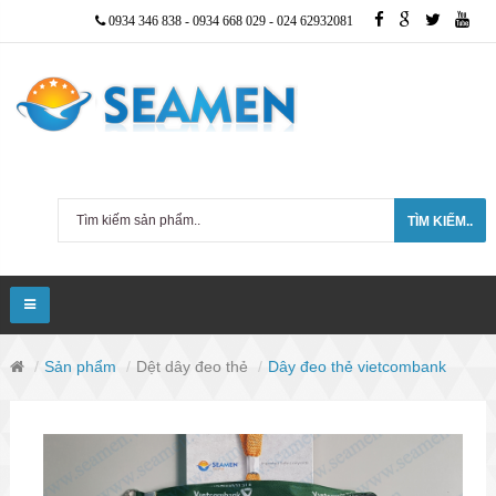
0934 346 838
-
0934 668 029
-
024 62932081
TÌM KIẾM..
Sản phẩm
Dệt dây đeo thẻ
Dây đeo thẻ vietcombank