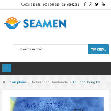
0934 346 838
-
0934 668 029
-
024 62932081
TÌM KIẾM..
Sản phẩm
Đồ thủ công Handmade
Thú nhồi bông 03