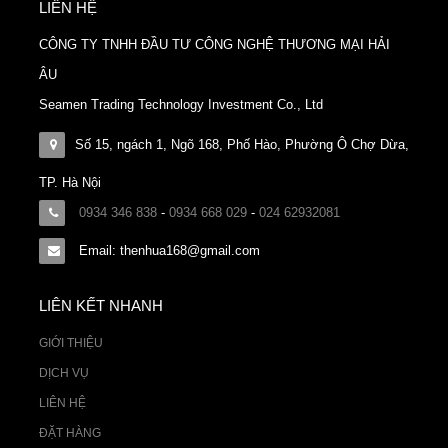
LIÊN HỆ
CÔNG TY TNHH ĐẦU TƯ CÔNG NGHỆ THƯƠNG MẠI HẢI
ÂU
Seamen Trading Technology Investment Co., Ltd
Số 15, ngách 1, Ngõ 168, Phố Hào, Phường Ô Chợ Dừa,
TP. Hà Nội
0934 346 838
-
0934 668 029
-
024 62932081
Email: thenhua168@gmail.com
LIÊN KẾT NHANH
GIỚI THIỆU
DỊCH VỤ
LIÊN HỆ
ĐẶT HÀNG