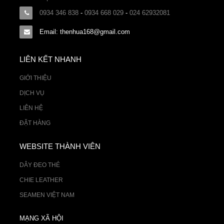
0934 346 838
-
0934 668 029
-
024 62932081
Email: thenhua168@gmail.com
LIÊN KẾT NHANH
GIỚI THIỆU
DỊCH VỤ
LIÊN HỆ
ĐẶT HÀNG
WEBSITE THÀNH VIÊN
DÂY ĐEO THẺ
CHIE LEATHER
SEAMEN VIỆT NAM
MẠNG XÃ HỘI