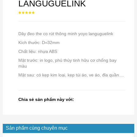
LANGUGUELINK
Dây đeo the co rút thông minh yoyo languguelink
Kích thước: D=32mm
Chất liệu: nhựa ABS
Mặt trước: in logo, phủ thủy tinh hữu cơ chống bay
màu
Mặt sau: có kẹp kim loại, kẹp túi áo, ve áo, đỉa quần....
Chia sẻ sản phẩm này với:
Sản phẩm cùng chuyên mục