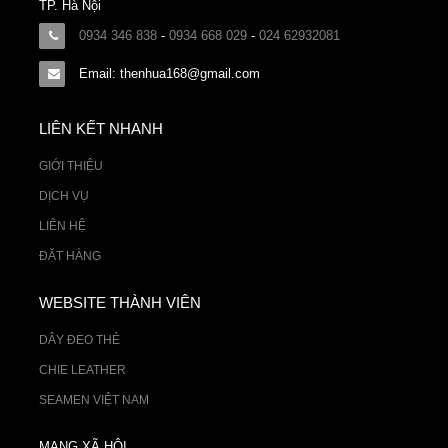
TP. Hà Nội
0934 346 838
-
0934 668 029
-
024 62932081
Email: thenhua168@gmail.com
LIÊN KẾT NHANH
GIỚI THIỆU
DỊCH VỤ
LIÊN HỆ
ĐẶT HÀNG
WEBSITE THÀNH VIÊN
DÂY ĐEO THẺ
CHIE LEATHER
SEAMEN VIỆT NAM
MẠNG XÃ HỘI