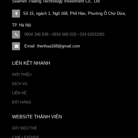
Seamen Trading Technology Investment Co., Ltd
Số 15, ngách 1, Ngõ 168, Phố Hào, Phường Ô Chợ Dừa,
TP. Hà Nội
0934 346 838
-
0934 668 029
-
024 62932081
Email: thenhua168@gmail.com
LIÊN KẾT NHANH
GIỚI THIỆU
DỊCH VỤ
LIÊN HỆ
ĐẶT HÀNG
WEBSITE THÀNH VIÊN
DÂY ĐEO THẺ
CHIE LEATHER