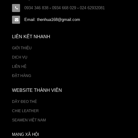
0934 346 838
-
0934 668 029
-
024 62932081
Email: thenhua168@gmail.com
LIÊN KẾT NHANH
GIỚI THIỆU
DỊCH VỤ
LIÊN HỆ
ĐẶT HÀNG
WEBSITE THÀNH VIÊN
DÂY ĐEO THẺ
CHIE LEATHER
SEAMEN VIỆT NAM
MẠNG XÃ HỘI