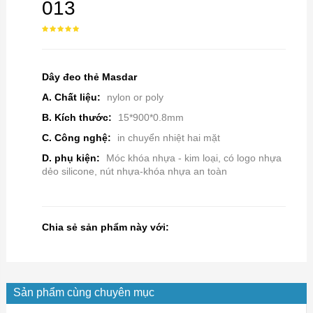
013
Dây đeo thẻ Masdar
A. Chất liệu:
nylon or poly
B. Kích thước:
15*900*0.8mm
C. Công nghệ:
in chuyển nhiệt hai mặt
D. phụ kiện:
Móc khóa nhựa - kim loại, có logo nhựa
dẻo silicone, nút nhựa-khóa nhựa an toàn
Chia sẻ sản phẩm này với:
Sản phẩm cùng chuyên mục