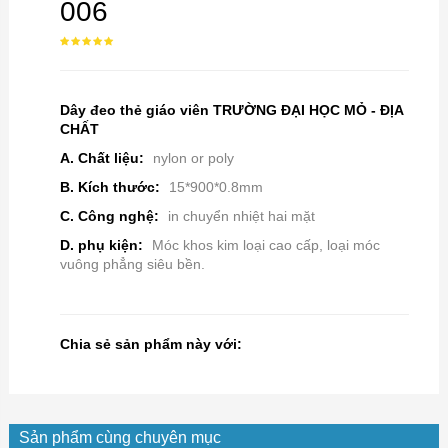
006
Dây đeo thẻ giáo viên TRƯỜNG ĐẠI HỌC MỎ - ĐỊA
CHẤT
A. Chất liệu:
nylon or poly
B. Kích thước:
15*900*0.8mm
C. Công nghệ:
in chuyển nhiệt hai mặt
D. phụ kiện:
Móc khos kim loại cao cấp, loại móc
vuông phẳng siêu bền.
Chia sẻ sản phẩm này với:
Sản phẩm cùng chuyên mục