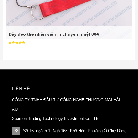
Dây đeo thẻ nhân viên in chuyển nhiệt 004
LIÊN HỆ
CÔNG TY TNHH ĐẦU TƯ CÔNG NGHỆ THƯƠNG MẠI HẢI
ÂU
Seamen Trading Technology Investment Co., Ltd
Số 15, ngách 1, Ngõ 168, Phố Hào, Phường Ô Chợ Dừa,