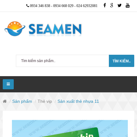
0934 346 838
-
0934 668 029
-
024 62932081
TÌM KIẾM..
Sản phẩm
Thẻ vip
Sản xuất thẻ nhựa 11