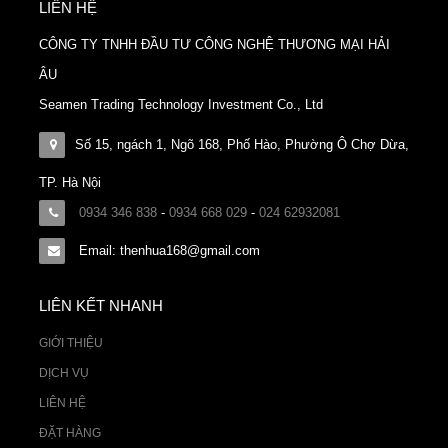
LIÊN HỆ
CÔNG TY TNHH ĐẦU TƯ CÔNG NGHỆ THƯƠNG MẠI HẢI
ÂU
Seamen Trading Technology Investment Co., Ltd
Số 15, ngách 1, Ngõ 168, Phố Hào, Phường Ô Chợ Dừa,
TP. Hà Nội
0934 346 838
-
0934 668 029
-
024 62932081
Email: thenhua168@gmail.com
LIÊN KẾT NHANH
GIỚI THIỆU
DỊCH VỤ
LIÊN HỆ
ĐẶT HÀNG