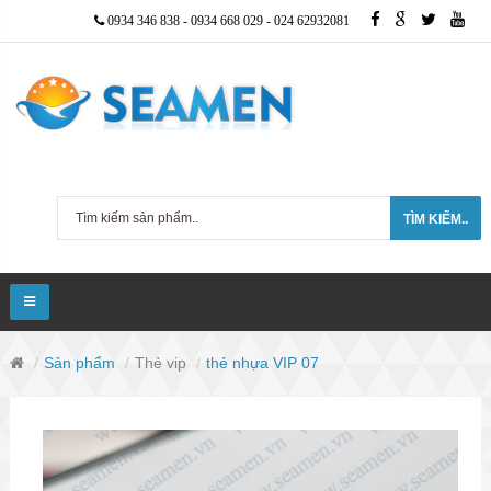
0934 346 838
-
0934 668 029
-
024 62932081
TÌM KIẾM..
Sản phẩm
Thẻ vip
thẻ nhựa VIP 07