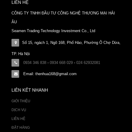
LIÊN HỆ
CÔNG TY TNHH ĐẦU TƯ CÔNG NGHỆ THƯƠNG MẠI HẢI
ÂU
Seamen Trading Technology Investment Co., Ltd
Số 15, ngách 1, Ngõ 168, Phố Hào, Phường Ô Chợ Dừa,
TP. Hà Nội
0934 346 838
-
0934 668 029
-
024 62932081
Email: thenhua168@gmail.com
LIÊN KẾT NHANH
GIỚI THIỆU
DỊCH VỤ
LIÊN HỆ
ĐẶT HÀNG