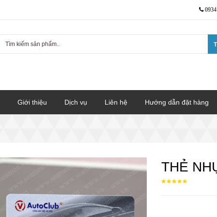
0934
T
Giới thiệu
Dịch vụ
Liên hệ
Hướng dẫn đặt hàng
THẺ NHỰ