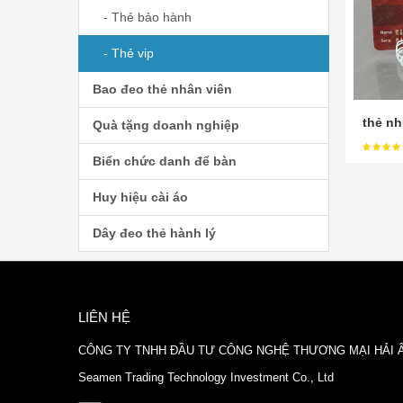
- Thẻ bảo hành
- Thẻ vip
Bao đeo thẻ nhân viên
thẻ nh
Quà tặng doanh nghiệp
Biển chức danh để bàn
Huy hiệu cài áo
Dây đeo thẻ hành lý
LIÊN HỆ
CÔNG TY TNHH ĐẦU TƯ CÔNG NGHỆ THƯƠNG MẠI HẢI 
Seamen Trading Technology Investment Co., Ltd