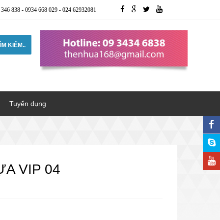
 346 838
-
0934 668 029
-
024 62932081
ÌM KIẾM..
Tuyển dụng
A VIP 04